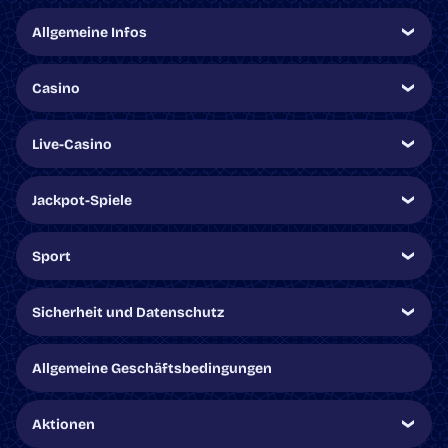
Allgemeine Infos
Casino
Live-Casino
Jackpot-Spiele
Sport
Sicherheit und Datenschutz
Allgemeine Geschäftsbedingungen
Aktionen