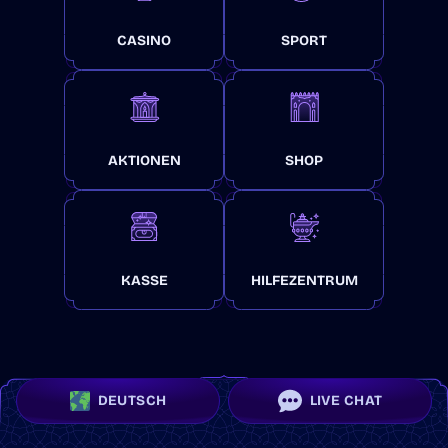
CASINO
SPORT
AKTIONEN
SHOP
KASSE
HILFEZENTRUM
DEUTSCH
LIVE CHAT