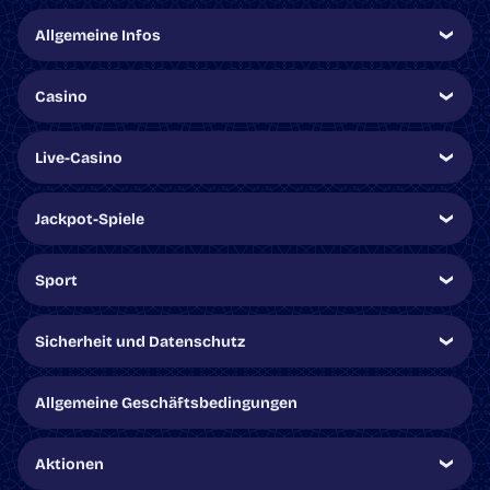
Allgemeine Infos
Casino
Live-Casino
Jackpot-Spiele
Sport
Sicherheit und Datenschutz
Allgemeine Geschäftsbedingungen
Aktionen