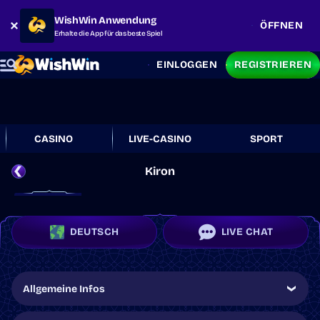
WishWin Anwendung
ÖFFNEN
Erhalte die App für das beste Spiel
EINLOGGEN
REGISTRIEREN
CASINO
LIVE-CASINO
SPORT
Kiron
DEUTSCH
LIVE CHAT
Allgemeine Infos