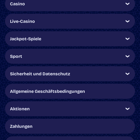
Casino
Live-Casino
Jackpot-Spiele
Sport
Sicherheit und Datenschutz
Allgemeine Geschäftsbedingungen
Aktionen
Zahlungen