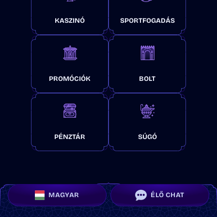
KASZINÓ
SPORTFOGADÁS
PROMÓCIÓK
BOLT
PÉNZTÁR
SÚGÓ
MAGYAR
ÉLŐ CHAT