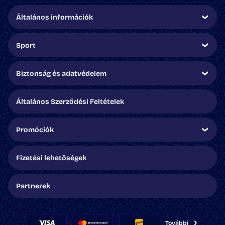
Általános információk
Sport
Biztonság és adatvédelem
Általános Szerződési Feltételek
Promóciók
Fizetési lehetőségek
Partnerek
További