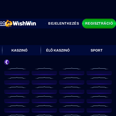
BEJELENTKEZÉS
REGISZTRÁCIÓ
KASZINÓ
ÉLŐ KASZINÓ
SPORT