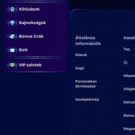
Kihívások
Bajnokságok
Bonus Crab
Általános
Kasz
információk
Top
Bolt
Rólunk
Új
VIP szintek
Súgó
Népsz
Parancsikon
létrehozása
Világb
Honlaptérkép
Exkluz
Bonus
Mega