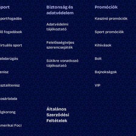
Sport
Biztonság és
Promóciók
adatvédelem
portfogadás
Kaszinó promóciók
Adatvédelmi
tájékoztató
lő fogadások
Sport promóciók
Felelősségteljes
irtuális sport
Kihívások
szerencsejáték
abdarúgás
Bolt
Sütikre vonatkozó
tájékoztató
enisz
Bajnokságok
sztalitenisz
VIP
osárlabda
Általános
égkorong
Szerződési
Feltételek
merikai Foci