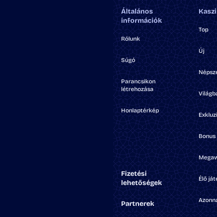
Általános
Kasz
információk
Top
Rólunk
Új
Súgó
Népsz
Parancsikon
létrehozása
Világb
Honlaptérkép
Exkluz
Bonus
Mega
Fizetési
Élő já
lehetőségek
Azonna
Partnerek