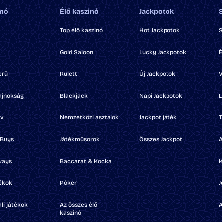
inó
Élő kaszinó
Jackpotok
Top élő kaszinó
Hot Jackpotok
S
Gold Saloon
Lucky Jackpotok
É
erű
Rulett
Új Jackpotok
V
ajnokság
Blackjack
Napi Jackpotok
L
ív
Nemzetközi asztalok
Jackpot játék
T
 Buys
Játékműsorok
Összes Jackpot
A
ways
Baccarat & Kocka
K
tékok
Póker
J
li játékok
Az összes élő
A
kaszinó