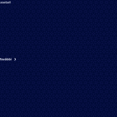
aseball
További