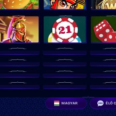
MAGYAR
ÉLŐ 