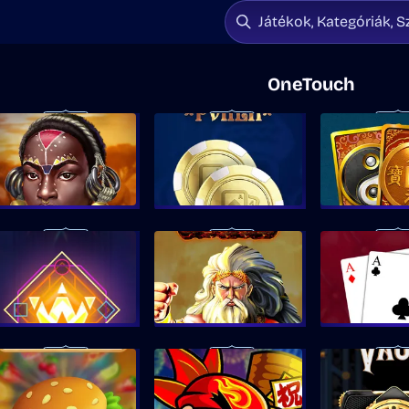
Játékok, Kategóriák, S
OneTouch