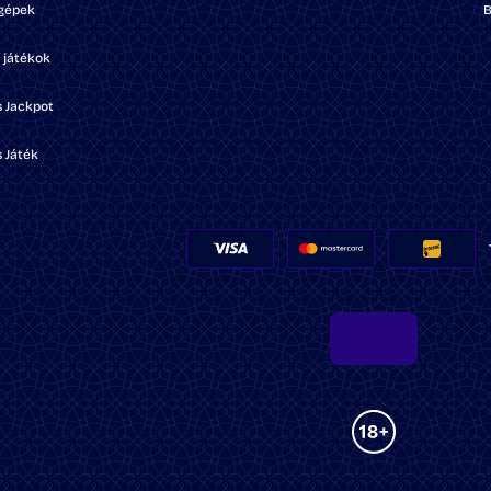
gépek
B
i játékok
 Jackpot
 Játék