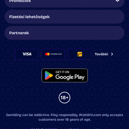
Promóciók
Fizetési lehetőségek
Partnerek
További
Gambling can be addictive. Play responsibly. WishWin.com only accepts
customers over 18 years of age.