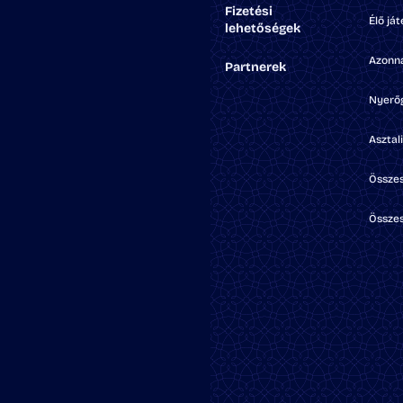
Fizetési
Élő já
lehetőségek
Azonna
Partnerek
Nyerő
Asztal
Összes
Összes