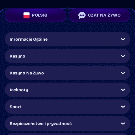
Nowość
Nowość
Nowość
POLSKI
CZAT NA ŻYWO
Informacje Ogólne
Kasyno
Kasyno Na Żywo
Jackpoty
Sport
Bezpieczeństwo i prywatność