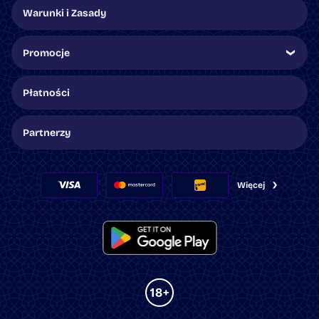
Warunki i Zasady
Promocje
Płatności
Partnerzy
Więcej