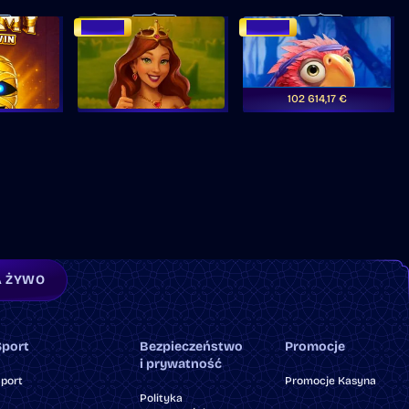
Nowość
Nowość
102 614,17 €
Nowość
A ŻYWO
Sport
Bezpieczeństwo
Promocje
i prywatność
port
Promocje Kasyna
Polityka