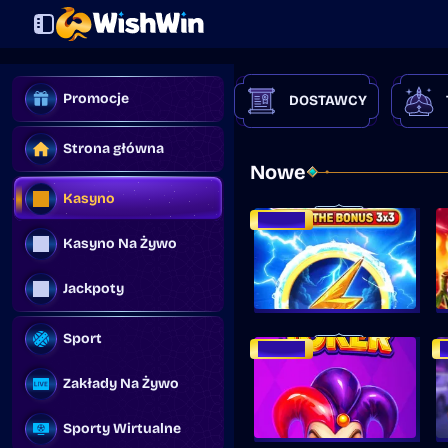
Promocje
DOSTAWCY
Strona główna
Nowe
Kasyno
Nowość
Kasyno Na Żywo
Jackpoty
Sport
Nowość
N
Zakłady Na Żywo
Sporty Wirtualne