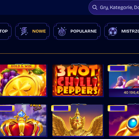
Gry, Kategorie, 
TOP
NOWE
POPULARNE
MISTRZ
Nowość
40 196,4
owość
Nowość
Nowość