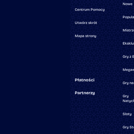
Nowe
Centrum Pomocy
Popul
Utwórz skrót
Mistrz
Mapa strony
Ekskl
Gry z
Mega
Płatności
Gry n
Partnerzy
Gry
Natyc
Sloty
Gry S