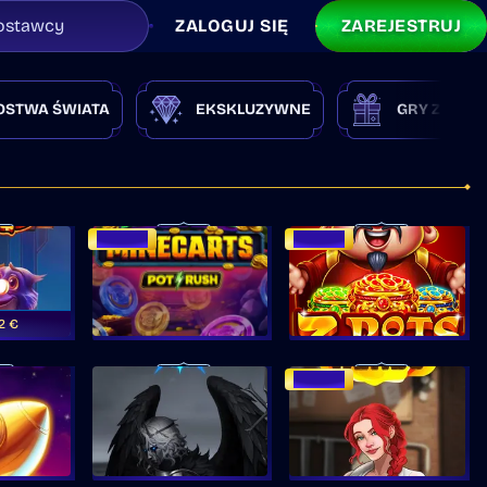
Dostawcy
ZALOGUJ SIĘ
ZAREJESTRUJ
OSTWA ŚWIATA
EKSKLUZYWNE
GRY Z BON
Nowość
Nowość
2 €
Nowość