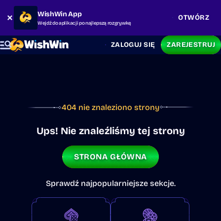
WishWin App
OTWÓRZ
Wejdź do aplikacji po najlepszą rozgrywkę
ZALOGUJ SIĘ
ZAREJESTRUJ
404 nie znaleziono strony
Ups! Nie znaleźliśmy tej strony
STRONA GŁÓWNA
Sprawdź najpopularniejsze sekcje.