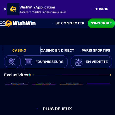
WishWin Application
OUVRIR
Accéder à l'application pour mieux jouer
SE CONNECTER
S'INSCRIRE
CASINO
CASINO EN DIRECT
PARIS SPORTIFS
FOURNISSEURS
EN VEDETTE
Exclusivités
3 129,96 €
Nouveau
Nouveau
Nouveau
Nouveau
Nouveau
Nouveau
PLUS DE JEUX
Nouveau
Nouveau
Nouveau