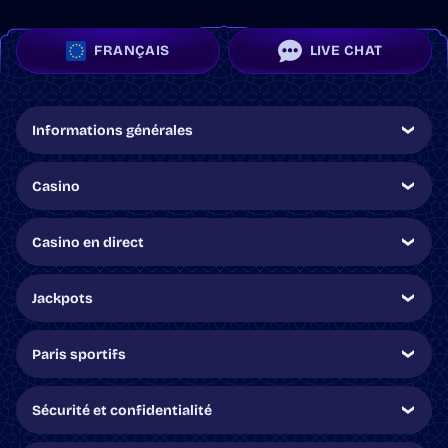
Nouveau
Nouveau
FRANÇAIS
LIVE CHAT
Informations générales
Casino
Casino en direct
Jackpots
Paris sportifs
Sécurité et confidentialité