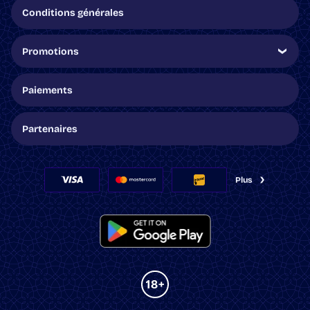
Conditions générales
Promotions
Paiements
Partenaires
Plus