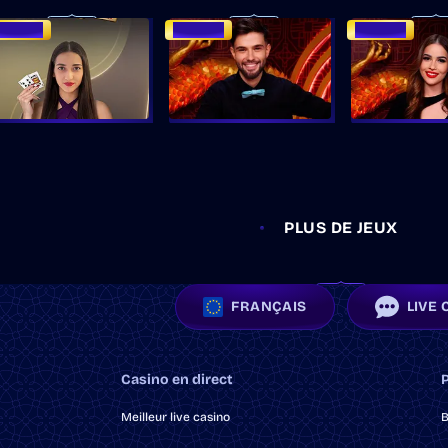
ouveau
Nouveau
Nouveau
ouveau
PLUS DE JEUX
FRANÇAIS
LIVE 
Casino en direct
P
Meilleur live casino