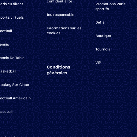
confidentialité
aris en direct
Promotions Paris
sportifs
Jeu responsable
ports virtuels
Défis
Informations sur les
ootball
cookies
Boutique
ennis
Tournois
ennis De Table
VIP
Conditions
asketball
générales
ockey Sur Glace
ootball Américain
aseball