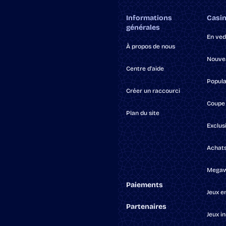
Informations
Casi
générales
En ved
À propos de nous
Nouve
Centre d'aide
Popula
Créer un raccourci
Coupe
Plan du site
Exclus
Achats
Mega
Paiements
Jeux e
Partenaires
Jeux i