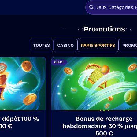
Jeux, Catégories,
Promotions
TOUTES
CASINO
PARIS SPORTIFS
PROMO
Sport
 dépôt 100 %
Bonus de recharge
100 €
hebdomadaire 50 % jusq
500 €