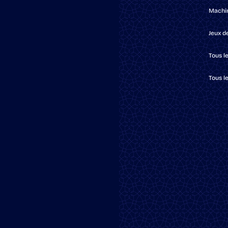
Machin
Jeux d
Tous l
Tous l