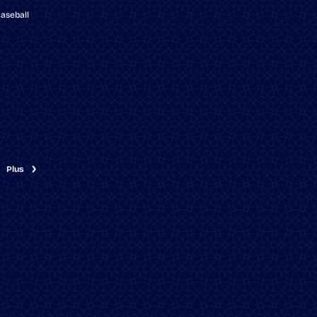
aseball
Plus