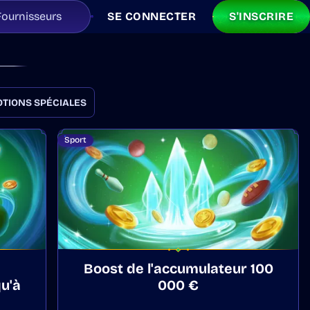
 Fournisseurs
SE CONNECTER
S'INSCRIRE
TIONS SPÉCIALES
Sport
Boost de l'accumulateur 100
u'à
000 €