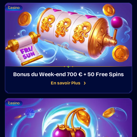
Casino
Bonus du Week-end 700 € + 50 Free Spins
En savoir Plus
Casino