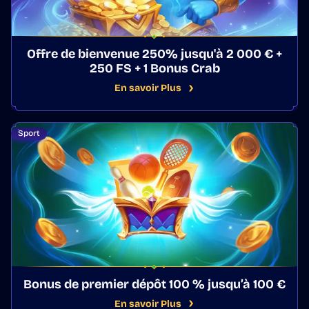
Offre de bienvenue 250% jusqu'à 2 000 € +
250 FS + 1 Bonus Crab
En savoir Plus
Sport
Bonus de premier dépôt 100 % jusqu’à 100 €
En savoir Plus