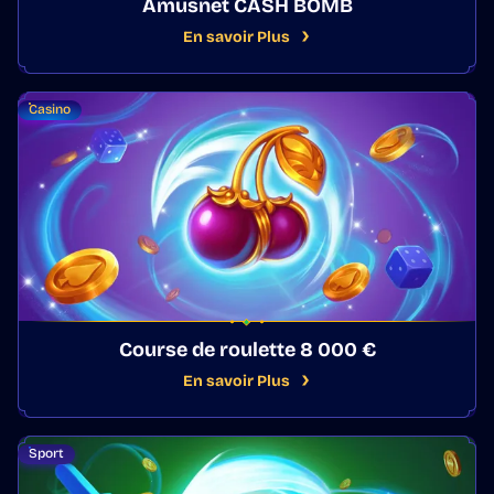
Amusnet CASH BOMB
En savoir Plus
Casino
Course de roulette 8 000 €
En savoir Plus
Sport