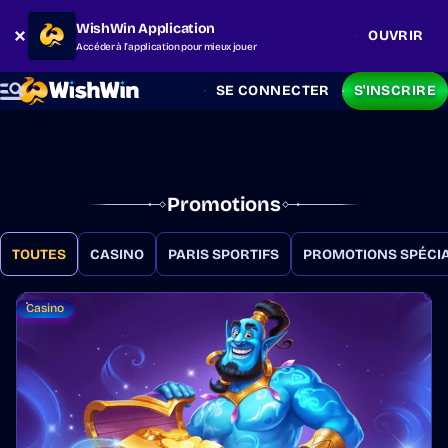
WishWin Application
OUVRIR
Accéder à l'application pour mieux jouer
SE CONNECTER
S'INSCRIRE
Promotions
TOUTES
CASINO
PARIS SPORTIFS
PROMOTIONS SPÉCI
Casino