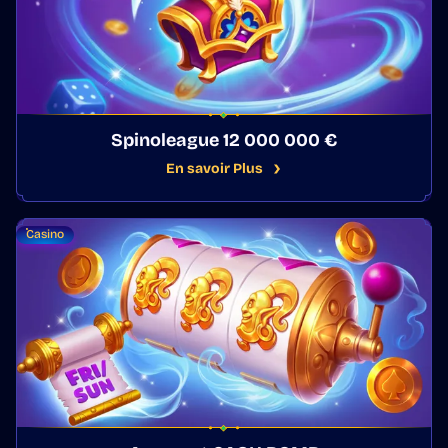
Spinoleague 12 000 000 €
En savoir Plus
Casino