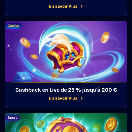
En savoir Plus
Casino
Cashback en Live de 25 % jusqu'à 200 €
En savoir Plus
Sport