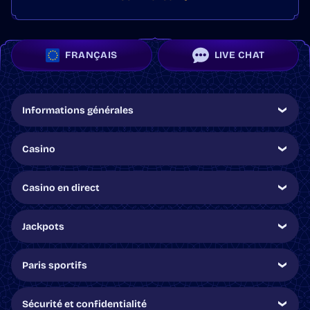
FRANÇAIS
LIVE CHAT
Informations générales
Casino
Casino en direct
Jackpots
Paris sportifs
Sécurité et confidentialité