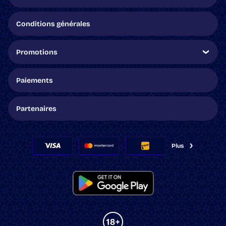
Conditions générales
Promotions
Paiements
Partenaires
Plus