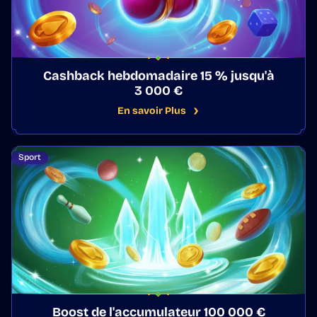
Cashback hebdomadaire 15 % jusqu'à
3 000 €
En savoir Plus
Sport
Boost de l'accumulateur 100 000 €