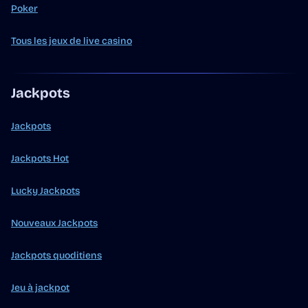
Poker
Tous les jeux de live casino
Jackpots
Jackpots
Jackpots Hot
Lucky Jackpots
Nouveaux Jackpots
Jackpots quoditiens
Jeu à jackpot