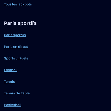
Tous les jackpots
Paris sportifs
Paris sportifs
Paris en direct
Sports virtuels
Football
Tennis
Tennis De Table
Basketball