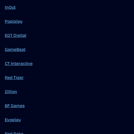
InOut
Popiplay
EGT Digital
GameBeat
CT Interactive
Red Tiger
Zillion
BF Games
Evoplay
Red Rake