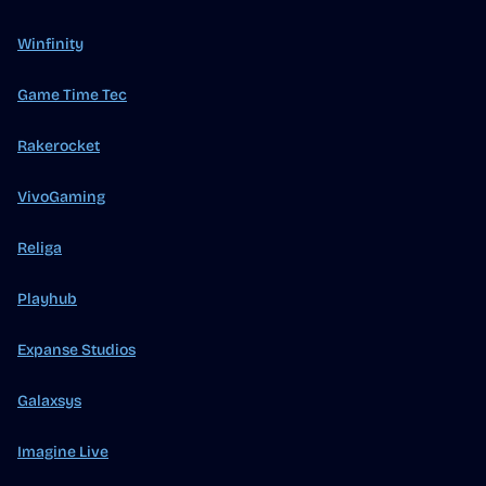
Winfinity
Game Time Tec
Rakerocket
VivoGaming
Religa
Playhub
Expanse Studios
Galaxsys
Imagine Live