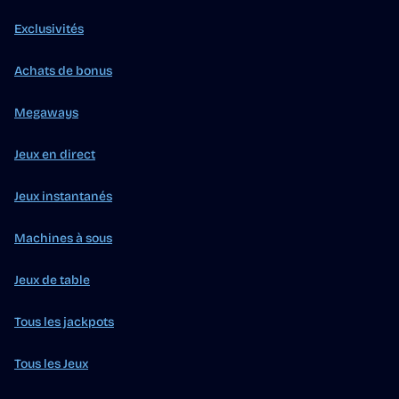
Exclusivités
Achats de bonus
Megaways
Jeux en direct
Jeux instantanés
Machines à sous
Jeux de table
Tous les jackpots
Tous les Jeux