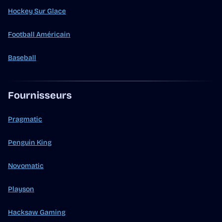
Hockey Sur Glace
Football Américain
Baseball
Fournisseurs
Pragmatic
Penguin King
Novomatic
Playson
Hacksaw Gaming