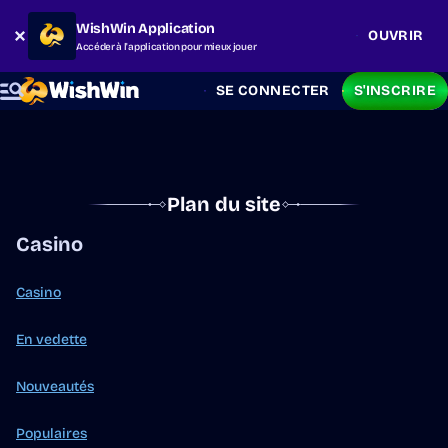
WishWin Application
OUVRIR
Accéder à l'application pour mieux jouer
SE CONNECTER
S'INSCRIRE
Plan du site
Casino
Casino
En vedette
Nouveautés
Populaires