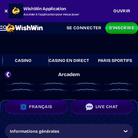
WishWin Application
OUVRIR
Accéder à l'application pour mieux jouer
SE CONNECTER
S'INSCRIRE
CASINO
CASINO EN DIRECT
PARIS SPORTIFS
Arcadem
FRANÇAIS
LIVE CHAT
Informations générales