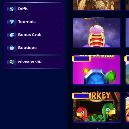
Défis
Tournois
Bonus Crab
Boutique
Nouveau
N
Niveaux VIP
Nouveau