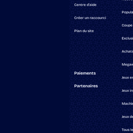
Centre d'aide
Popula
Créer un raccourci
Coupe
Plan du site
Exclus
Achats
Mega
Paiements
Jeux e
Partenaires
Jeux i
Machin
Jeux d
Tous l