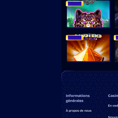
Nouveau
Nouveau
N
Informations
Casi
générales
En ved
À propos de nous
Nouve