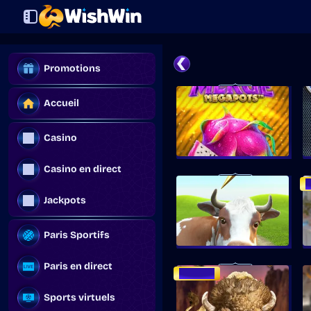
Promotions
Accueil
Casino
Casino en direct
N
Jackpots
Paris Sportifs
Paris en direct
Nouveau
Sports virtuels