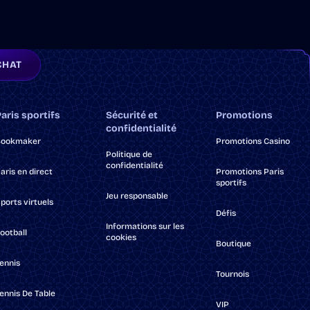
CHAT
aris sportifs
Sécurité et
Promotions
confidentialité
Bookmaker
Promotions Casino
Politique de
confidentialité
aris en direct
Promotions Paris
sportifs
Jeu responsable
ports virtuels
Défis
Informations sur les
ootball
cookies
Boutique
ennis
Tournois
ennis De Table
VIP