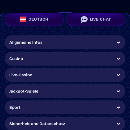
Neu
Neu
Neu
Neu
Neu
Neu
DEUTSCH
LIVE CHAT
Allgemeine Infos
Casino
Live-Casino
Jackpot-Spiele
Sport
Sicherheit und Datenschutz