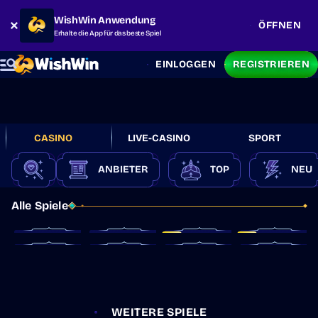
WishWin Anwendung
ÖFFNEN
Erhalte die App für das beste Spiel
EINLOGGEN
REGISTRIEREN
CASINO
LIVE-CASINO
SPORT
ANBIETER
TOP
NEU
Alle Spiele
Neu
Neu
Neu
Neu
Neu
€ 42.551,98
€ 42.551,98
€ 42.551,98
€ 42.551,98
Neu
Neu
Neu
Neu
€ 42.551,98
Neu
Neu
Neu
Neu
WEITERE SPIELE