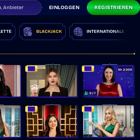
n, Anbieter
EINLOGGEN
REGISTRIEREN
LETTE
BLACKJACK
INTERNATIONALE TISCH
Neu
Neu
€
1
- 2 000
0 / 7
Neu
Neu