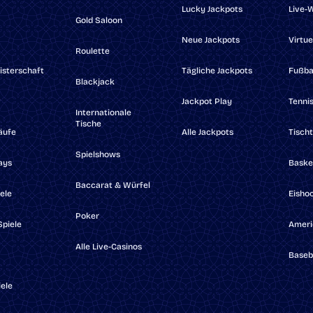
Lucky Jackpots
Live-
Gold Saloon
Neue Jackpots
Virtue
Roulette
sterschaft
Tägliche Jackpots
Fußba
Blackjack
v
Jackpot Play
Tenni
Internationale
Tische
äufe
Alle Jackpots
Tisch
Spielshows
ays
Baske
Baccarat & Würfel
ele
Eisho
Poker
Spiele
Ameri
Alle Live-Casinos
Baseb
iele