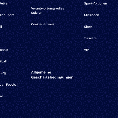
Wetten
Sport-Aktionen
Verantwortungsvolles
Spielen
ller Sport
Missionen
Cookie-Hinweis
ll
Shop
s
Turniere
tennis
VIP
tball
Allgemeine
ckey
Geschäftsbedingungen
can Football
all