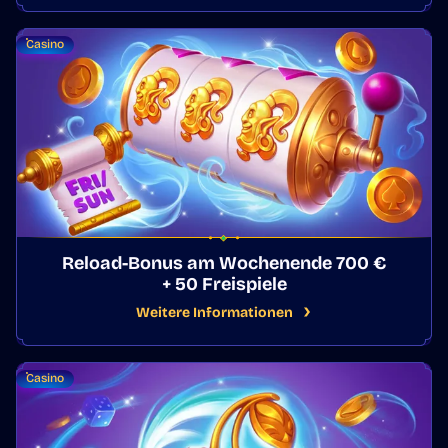
Casino
Reload-Bonus am Wochenende 700 €
+ 50 Freispiele
Weitere Informationen
Casino