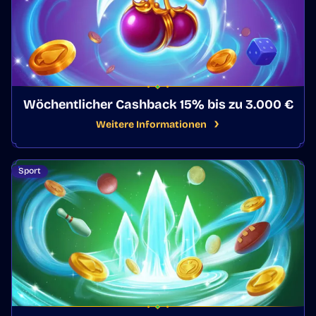
Wöchentlicher Cashback 15% bis zu 3.000 €
Weitere Informationen
Sport