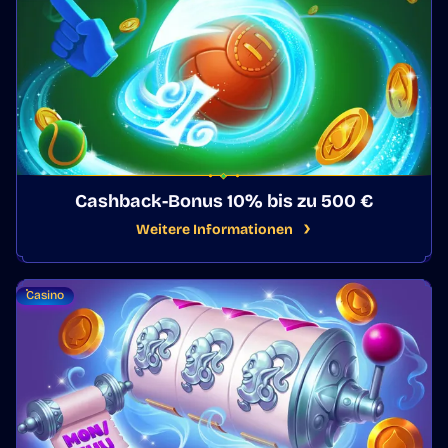
Cashback-Bonus 10% bis zu 500 €
Weitere Informationen
Casino