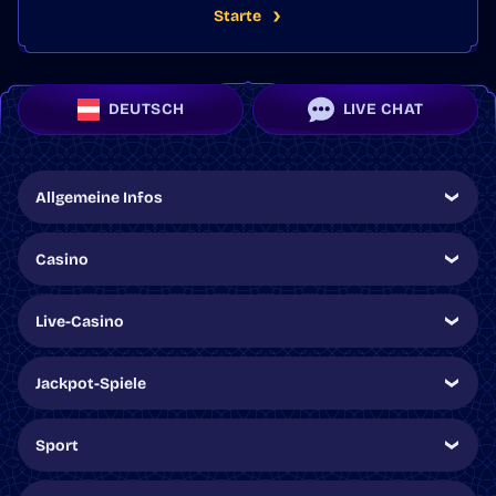
Starte
DEUTSCH
LIVE CHAT
Allgemeine Infos
Casino
Live-Casino
Jackpot-Spiele
Sport