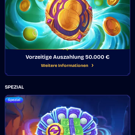
Vorzeitige Auszahlung 50.000 €
Weitere Informationen
SPEZIAL
Spezial