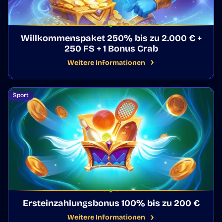
Willkommenspaket 250% bis zu 2.000 € +
250 FS + 1 Bonus Crab
Weitere Informationen
Sport
Ersteinzahlungsbonus 100% bis zu 200 €
Weitere Informationen