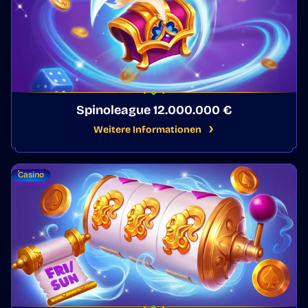
Spinoleague 12.000.000 €
Weitere Informationen
Casino