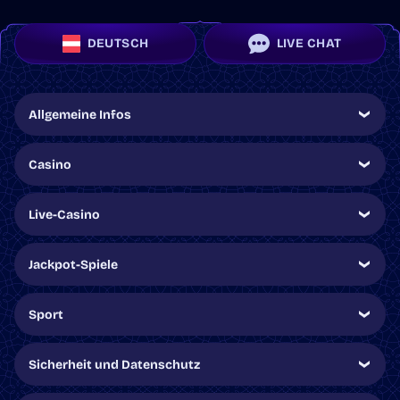
Neu
Neu
Neu
DEUTSCH
LIVE CHAT
Allgemeine Infos
Casino
Live-Casino
Jackpot-Spiele
Sport
Sicherheit und Datenschutz