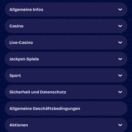
Allgemeine Infos
Casino
Live-Casino
Jackpot-Spiele
Sport
Sicherheit und Datenschutz
Allgemeine Geschäftsbedingungen
Aktionen