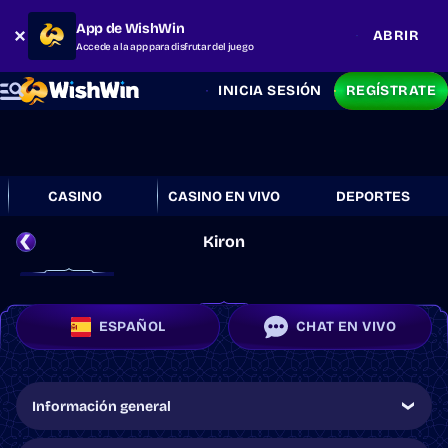
App de WishWin
ABRIR
Accede a la app para disfrutar del juego
INICIA SESIÓN
REGÍSTRATE
CASINO
CASINO EN VIVO
DEPORTES
Kiron
ESPAÑOL
CHAT EN VIVO
Información general