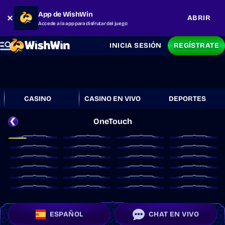
App de WishWin
ABRIR
Accede a la app para disfrutar del juego
INICIA SESIÓN
REGÍSTRATE
CASINO
CASINO EN VIVO
DEPORTES
OneTouch
Nuevo
ESPAÑOL
CHAT EN VIVO