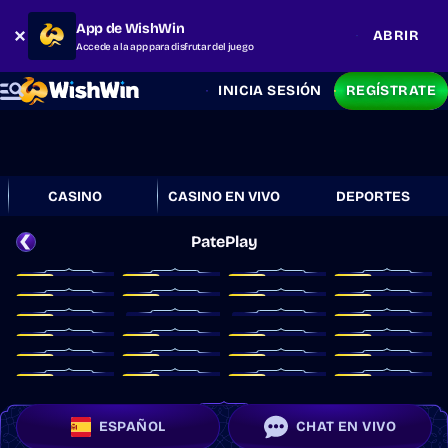
App de WishWin
ABRIR
Accede a la app para disfrutar del juego
INICIA SESIÓN
REGÍSTRATE
CASINO
CASINO EN VIVO
DEPORTES
PatePlay
Nuevo
Nuevo
Nuevo
Nuevo
Nuevo
Nuevo
Nuevo
Nuevo
Nuevo
Nuevo
Nuevo
Nuevo
Nuevo
Nuevo
Nuevo
Nuevo
Nuevo
Nuevo
Nuevo
Nuevo
Nuevo
Nuevo
ESPAÑOL
CHAT EN VIVO