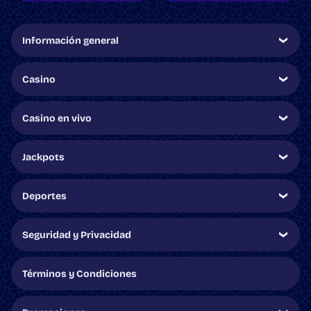
Información general
Casino
Casino en vivo
Jackpots
Deportes
Seguridad y Privacidad
Términos y Condiciones