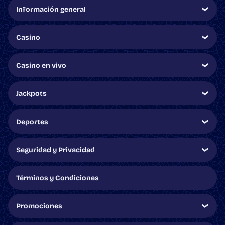
Información general
Casino
Casino en vivo
Jackpots
Deportes
Seguridad y Privacidad
Términos y Condiciones
Promociones