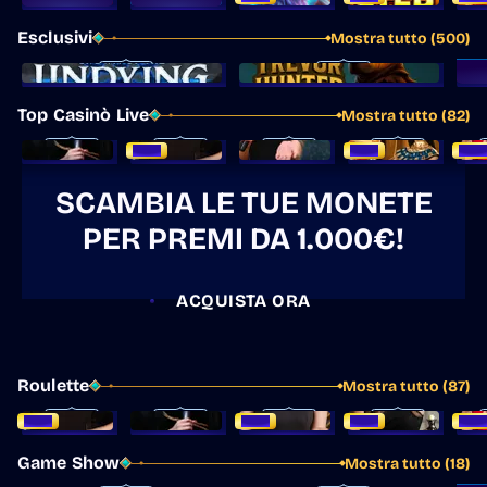
Esclusivi
Mostra tutto (500)
Top Casinò Live
Mostra tutto (82)
Nuovo
Nuovo
Nuovo
SCAMBIA LE TUE MONETE
PER PREMI DA 1.000€!
ACQUISTA ORA
Roulette
Mostra tutto (87)
Nuovo
Nuovo
Nuovo
Nuovo
Game Show
Mostra tutto (18)