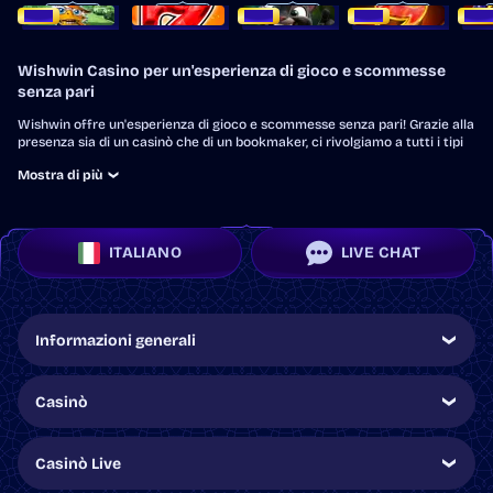
Nuovo
Nuovo
Nuovo
Nuovo
Wishwin Casino per un'esperienza di gioco e scommesse
senza pari
Wishwin offre un'esperienza di gioco e scommesse senza pari! Grazie alla
presenza sia di un casinò che di un bookmaker, ci rivolgiamo a tutti i tipi
di giocatori e scommettitori. Abbiamo migliaia di giochi da casinò
Mostra di più
disponibili, tra cui slot, giochi da tavolo, jackpot e giochi live. Il bookmaker
di Wishwin offre mercati globali con diverse opzioni di scommesse
sportive. Scommetti sugli sport più popolari, sugli sport live, sugli eSport
e altro ancora.
ITALIANO
LIVE CHAT
Oltre al casinò e al bookmaker di Wishwin, offriamo diverse funzionalità,
come tornei, sfide e il gioco Bonus Crab. I giocatori iscritti possono anche
collezionare monete da spendere nel negozio. Ogni settimana offriamo
promozioni e i membri registrati vengono automaticamente iscritti al
nostro programma VIP.
Informazioni generali
La parte migliore del casinò Wishwin? Puoi scommettere sullo sport,
giocare ai tuoi giochi preferiti e utilizzare tutte le nostre funzionalità da
qualsiasi dispositivo mobile. Il nostro sito web è ottimizzato per i
Casinò
dispositivi mobili e offre la stessa esperienza da PC senza difficoltà. Per
qualsiasi necessità, il nostro team di assistenza clienti è disponibile 24
ore su 24, 7 giorni su 7. Puoi contattarli tramite email o live chat.
Casinò Live
Casinò Wishwin