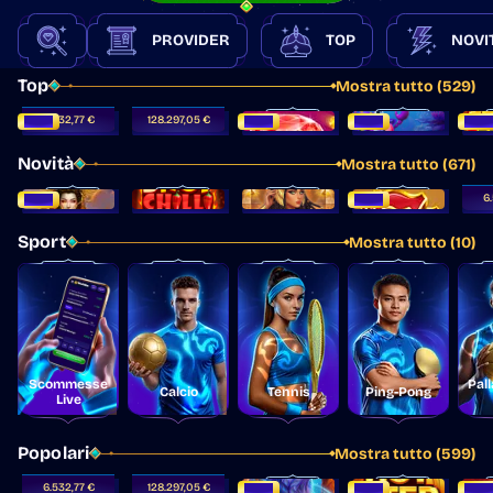
PROVIDER
TOP
NOVI
Top
Mostra tutto (529)
6.532,77 €
128.297,05 €
Nuovo
Nuovo
Nuovo
Nuovo
Novità
Mostra tutto (671)
6.
Nuovo
Nuovo
Sport
Mostra tutto (10)
Scommesse
Pal
Calcio
Tennis
Ping-Pong
Live
Popolari
Mostra tutto (599)
6.532,77 €
128.297,05 €
Nuovo
Nuovo
Nuovo