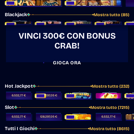
Nuovo
Nuovo
Blackjack
Mostra tutto (85)
Nuovo
Nuovo
Nuovo
Nuovo
Nuovo
VINCI 300€ CON BONUS
CRAB!
GIOCA ORA
Hot Jackpot
Mostra tutto (232)
6.532,77 €
128.297,05 €
Nuovo
Nuovo
Nuovo
Slot
Mostra tutto (7215)
6.532,77 €
128.297,05 €
6.532,77 €
Nuovo
Tutti I Giochi
Mostra tutto (8615)