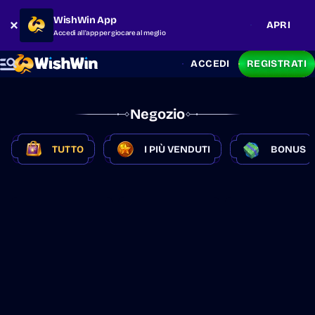
WishWin App
APRI
Accedi all'app per giocare al meglio
ACCEDI
REGISTRATI
Negozio
TUTTO
I PIÙ VENDUTI
BONUS