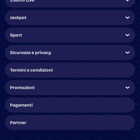
Casinò Live
Jackpot
Sport
Sicurezza e privacy
Termini e condizioni
Promozioni
Pagamenti
Partner