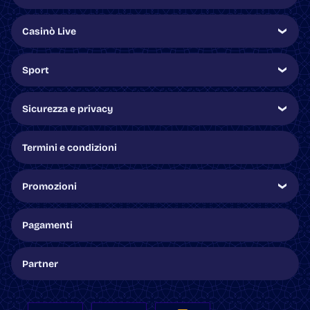
Casinò Live
Sport
Sicurezza e privacy
Termini e condizioni
Promozioni
Pagamenti
Partner