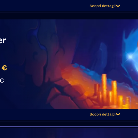
Scopri dettagli
er
 €
 €
Scopri dettagli