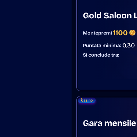
Gold Saloon 
1100
Montepremi
0,30
Puntata minima:
Si conclude tra:
Casinò
Gara mensil