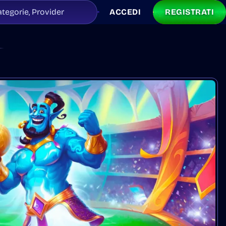
ategorie, Provider
ACCEDI
REGISTRATI