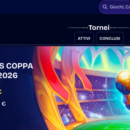
Giochi, C
Tornei
ATTIVI
CONCLUSI
S COPPA
2026
€
0 €