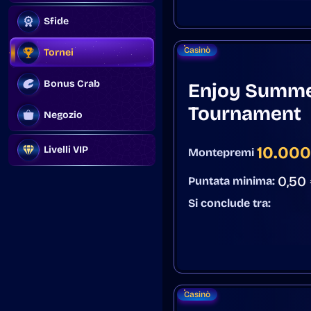
Sfide
Casinò
Tornei
Bonus Crab
Enjoy Summ
Tournament
Negozio
10.000
Livelli VIP
Montepremi
0,50
Puntata minima:
Si conclude tra:
Casinò