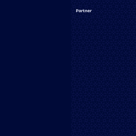
Partner