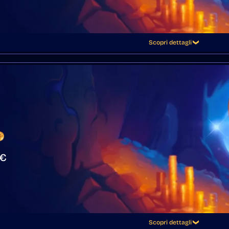
Scopri dettagli
 €
Scopri dettagli