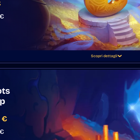
€
 €
Scopri dettagli
ots
ip
 €
 €