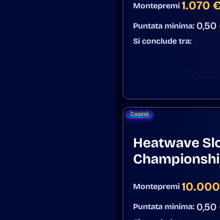
1.070 
Montepremi
0,50
Puntata minima:
Si conclude tra:
Casinò
Heatwave Sl
Championsh
10.000
Montepremi
0,50
Puntata minima: