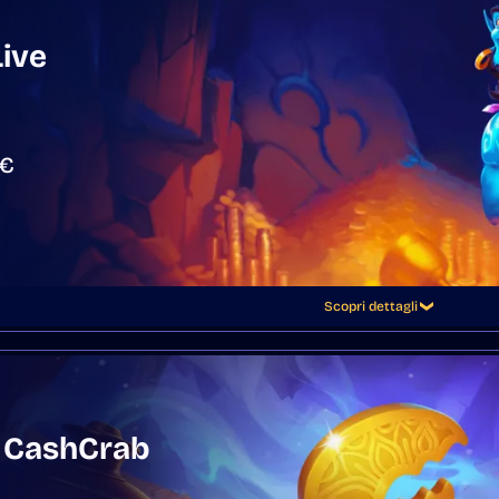
Live
 €
Scopri dettagli
e CashCrab