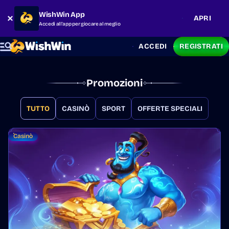
WishWin App
APRI
Accedi all'app per giocare al meglio
ACCEDI
REGISTRATI
Promozioni
TUTTO
CASINÒ
SPORT
OFFERTE SPECIALI
Casinò