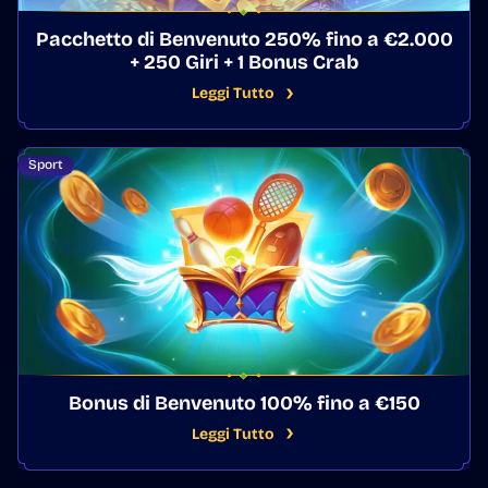
Pacchetto di Benvenuto 250% fino a €2.000
+ 250 Giri + 1 Bonus Crab
Leggi Tutto
Sport
Bonus di Benvenuto 100% fino a €150
Leggi Tutto