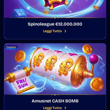
Spinoleague €12.000.000
Leggi Tutto
Casinò
Amusnet CASH BOMB
Leggi Tutto