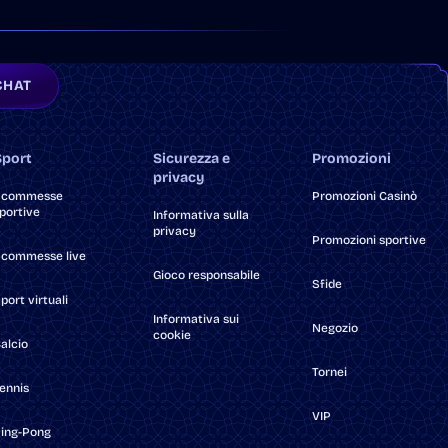
CHAT
Sport
Sicurezza e
Promozioni
privacy
Scommesse
Promozioni Casinò
portive
Informativa sulla
privacy
Promozioni sportive
commesse live
Gioco responsabile
Sfide
port virtuali
Informativa sui
Negozio
cookie
alcio
Tornei
ennis
VIP
ing-Pong