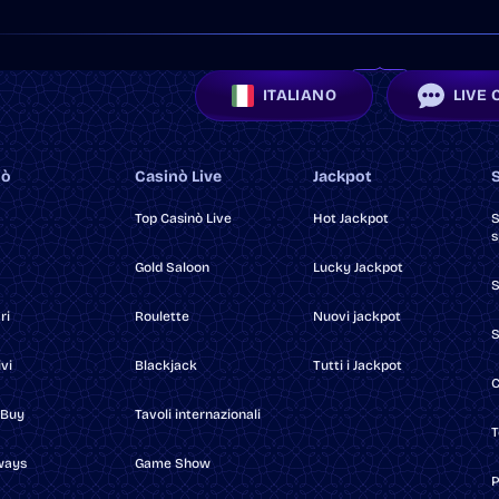
ITALIANO
LIVE 
nò
Casinò Live
Jackpot
Top Casinò Live
Hot Jackpot
s
Gold Saloon
Lucky Jackpot
S
ri
Roulette
Nuovi jackpot
S
vi
Blackjack
Tutti i Jackpot
C
 Buy
Tavoli internazionali
T
ways
Game Show
P