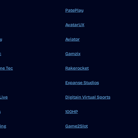
PatePlay
AvatarUX
y
Aviator
c
Gamzix
me Tec
Rakerocket
Expanse Studios
Live
Digitain Virtual Sports
s
100HP
ing
Game2Slot