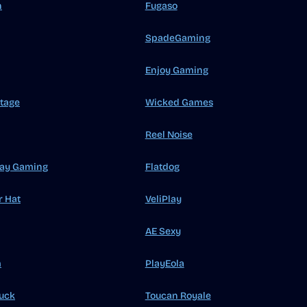
n
Fugaso
SpadeGaming
Enjoy Gaming
tage
Wicked Games
Reel Noise
lay Gaming
Flatdog
r Hat
VeliPlay
AE Sexy
m
PlayEola
uck
Toucan Royale