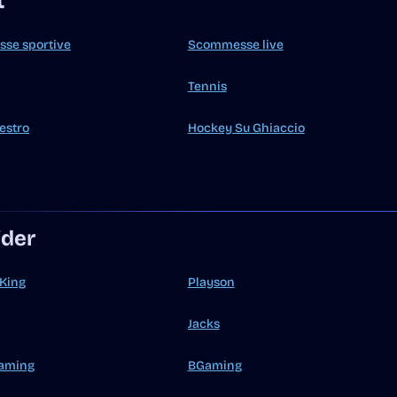
t
se sportive
Scommesse live
Tennis
estro
Hockey Su Ghiaccio
ider
King
Playson
Jacks
Gaming
BGaming