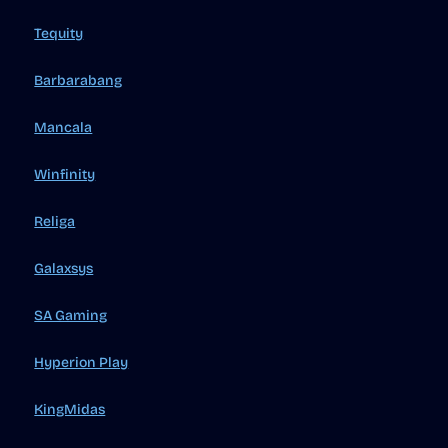
Tequity
Barbarabang
Mancala
Winfinity
Religa
Galaxsys
SA Gaming
Hyperion Play
KingMidas