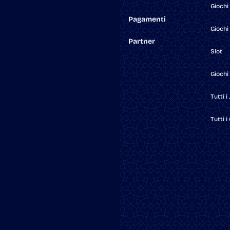
Giochi
Pagamenti
Giochi
Partner
Slot
Giochi
Tutti i
Tutti i