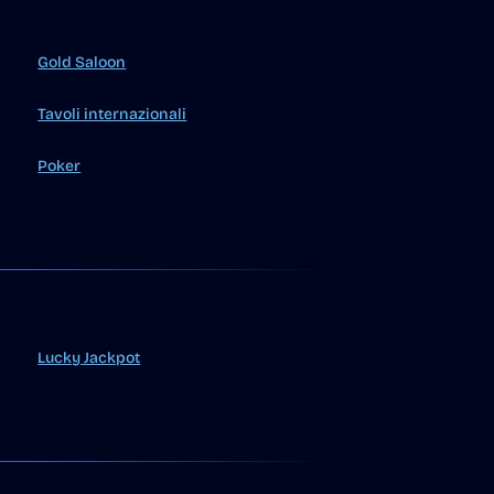
Gold Saloon
Tavoli internazionali
Poker
Lucky Jackpot