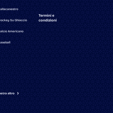
allacanestro
Termini e
condizioni
ockey Su Ghiaccio
alcio Americano
aseball
stra altro