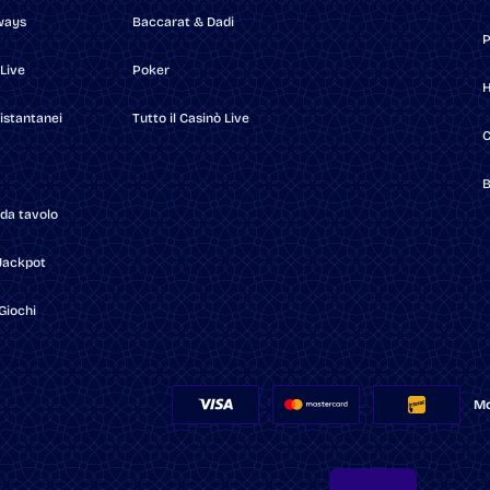
ways
Baccarat & Dadi
P
 Live
Poker
H
 istantanei
Tutto il Casinò Live
C
B
 da tavolo
 Jackpot
 Giochi
Mo