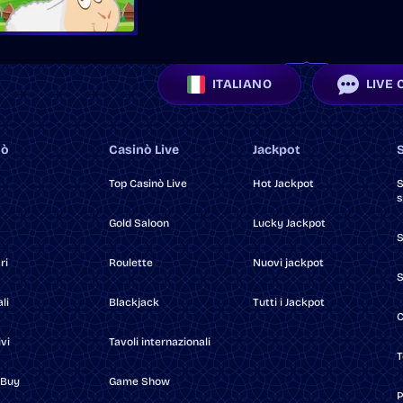
ITALIANO
LIVE 
nò
Casinò Live
Jackpot
Top Casinò Live
Hot Jackpot
s
Gold Saloon
Lucky Jackpot
S
ri
Roulette
Nuovi jackpot
S
li
Blackjack
Tutti i Jackpot
C
vi
Tavoli internazionali
T
 Buy
Game Show
P