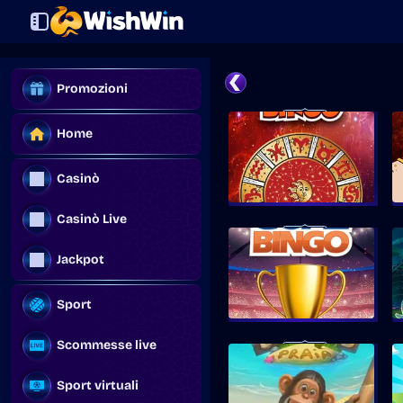
Promozioni
Home
Casinò
Casinò Live
Jackpot
Sport
Scommesse live
Sport virtuali