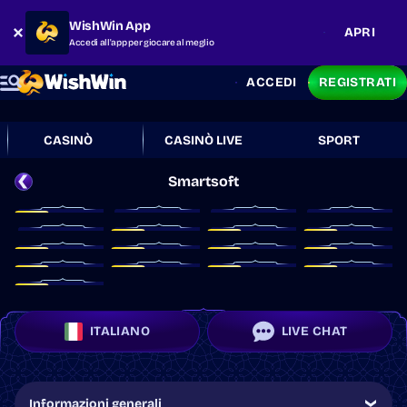
WishWin App
APRI
Accedi all'app per giocare al meglio
ACCEDI
REGISTRATI
CASINÒ
CASINÒ LIVE
SPORT
Smartsoft
Nuovo
Nuovo
Nuovo
Nuovo
Nuovo
Nuovo
Nuovo
Nuovo
Nuovo
Nuovo
Nuovo
Nuovo
Nuovo
ITALIANO
LIVE CHAT
Informazioni generali