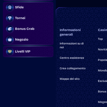
Sfide
Tornei
Bonus Crab
Informazioni
Casi
generali
Top
Negozio
Informazioni su di
noi
Novità
Livelli VIP
Centro assistenza
Popola
Crea collegamento
Mondia
Mappa del sito
Esclusi
Bonus
Mega