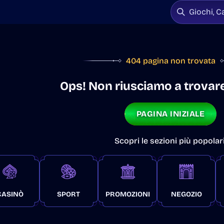
Giochi, C
404 pagina non trovata
Ops! Non riusciamo a trovare
PAGINA INIZIALE
Scopri le sezioni più popolari
CASINÒ
SPORT
PROMOZIONI
NEGOZIO