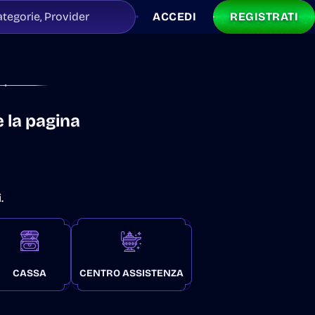
ategorie, Provider
ACCEDI
REGISTRATI
 la pagina
.
CASSA
CENTRO ASSISTENZA