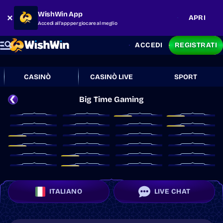
WishWin App
APRI
Accedi all'app per giocare al meglio
ACCEDI
REGISTRATI
CASINÒ
CASINÒ LIVE
SPORT
Big Time Gaming
Nuovo
Nuovo
Nuovo
Nuovo
Nuovo
Nuovo
Nuovo
ITALIANO
LIVE CHAT