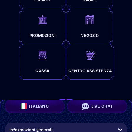
CASINÒ
SPORT
PROMOZIONI
NEGOZIO
CASSA
CENTRO ASSISTENZA
ITALIANO
LIVE CHAT
Informazioni generali