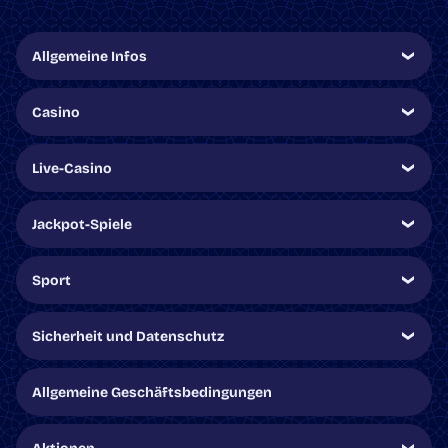
Allgemeine Infos
Casino
Live-Casino
Jackpot-Spiele
Sport
Sicherheit und Datenschutz
Allgemeine Geschäftsbedingungen