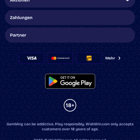
Aktionen
Zahlungen
Partner
Mehr
Gambling can be addictive. Play responsibly. WishWin.com only accepts
customers over 18 years of age.